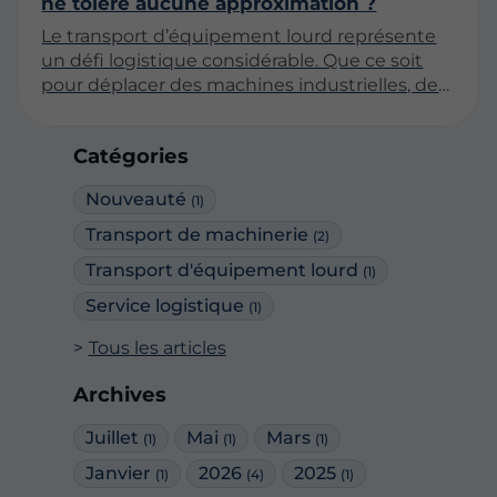
ne tolère aucune approximation ?
Le transport d’équipement lourd représente
un défi logistique considérable. Que ce soit
pour déplacer des machines industrielles, des
structures préfabriquées ou tout autre
matériel encombrant, chaque détail compte.
Catégories
Cet article explorera les raisons pour lesquelles
ce secteur exige une précision absolue et
Nouveauté
(1)
comment les professionnels s'assurent que
chaque opération se déroule sans accroc.
Transport de machinerie
(2)
Transport d'équipement lourd
(1)
Service logistique
(1)
Tous les articles
Archives
Juillet
Mai
Mars
(1)
(1)
(1)
Janvier
2026
2025
(1)
(4)
(1)