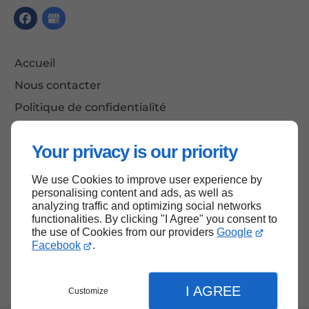
Accueil
Nous contacter
Politique de confidentialité
Plan du site
Your privacy is our priority
We use Cookies to improve user experience by
Haut de page
personalising content and ads, as well as
analyzing traffic and optimizing social networks
functionalities. By clicking "I Agree" you consent to
the use of Cookies from our providers
Google
Facebook
.
I AGREE
Customize