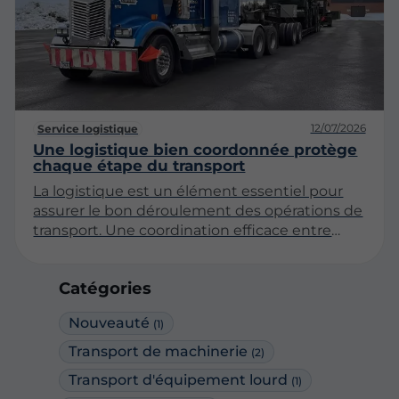
article explore les différentes facettes du
transport de machinerie, en mettant l'accent
sur l'importance d'une prise en charge
experte.
12/07/2026
Service logistique
Une logistique bien coordonnée protège
chaque étape du transport
La logistique est un élément essentiel pour
assurer le bon déroulement des opérations de
transport. Une coordination efficace entre
chaque phase garantit non seulement la
sécurité des marchandises, mais aussi la
Catégories
satisfaction des clients. Cet article explore les
divers aspects d'une logistique bien
Nouveauté
(1)
orchestrée et souligne son importance dans le
secteur du transport.
Transport de machinerie
(2)
Transport d'équipement lourd
(1)