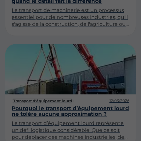
quand le détail fait la différence
Le transport de machinerie est un processus
essentiel pour de nombreuses industries, qu'il
s'agisse de la construction, de l'agriculture ou
de la fabrication. En effet, ces équipements
spécialisés nécessitent une attention
particulière et une planification minutieuse
pour garantir un transport sécurisé et efficace.
Cet article aborde plusieurs aspects clés du
transport stratégique de machinerie, en
mettant l'accent sur l'importance du détail.
12/03/2026
Transport d'équipement lourd
Pourquoi le transport d’équipement lourd
ne tolère aucune approximation ?
Le transport d’équipement lourd représente
un défi logistique considérable. Que ce soit
pour déplacer des machines industrielles, des