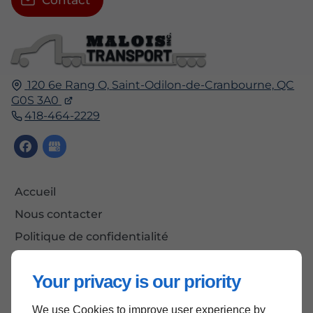
Contact
120 6e Rang O,
Saint-Odilon-de-Cranbourne,
QC
G0S 3A0
418-464-2229
Accueil
Nous contacter
Politique de confidentialité
Plan du site
Your privacy is our priority
We use Cookies to improve user experience by