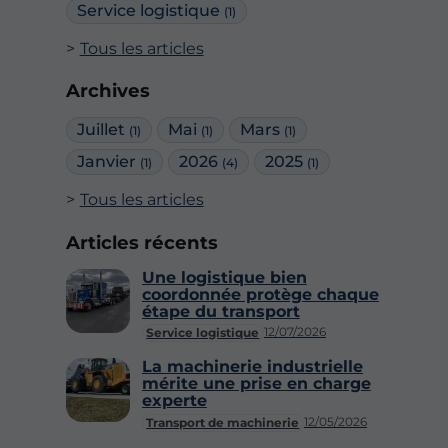
Service logistique
(1)
Tous les articles
Archives
Juillet
Mai
Mars
(1)
(1)
(1)
Janvier
2026
2025
(1)
(4)
(1)
Tous les articles
Articles récents
Une logistique bien
coordonnée protège chaque
étape du transport
12/07/2026
Service logistique
La machinerie industrielle
mérite une prise en charge
experte
12/05/2026
Transport de machinerie