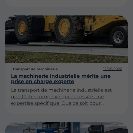
structures préfabriquées ou tout autre
matériel encombrant, chaque détail compte.
Cet article explorera les raisons pour lesquelles
ce secteur exige une précision absolue et
comment les professionnels s'assurent que
chaque opération se déroule sans accroc.
12/05/2026
Transport de machinerie
La machinerie industrielle mérite une
prise en charge experte
Le transport de machinerie industrielle est
une tâche complexe qui nécessite une
expertise spécifique. Que ce soit pour
déplacer des équipements lourds, des
machines de fabrication ou des installations
industrielles, chaque aspect du processus doit
être soigneusement planifié et exécuté. Cet