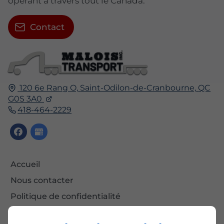
opérant à travers tout le Canada.
Contact
120 6e Rang O,
Saint-Odilon-de-Cranbourne,
QC
G0S 3A0
418-464-2229
Accueil
Nous contacter
Politique de confidentialité
Plan du site